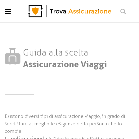
Moto
Casa
Viaggi
Vita
Guida alla scelta
Pensione
Assicurazione Viaggi
Investimento e risparmio
Preventivo Gratis
Esistono diversi tipi di assicurazione viaggio, in grado di
soddisfare al meglio le esigenze della persona che lo
compie.
polizza singola
La
è l’ideale per chi effettua un unico