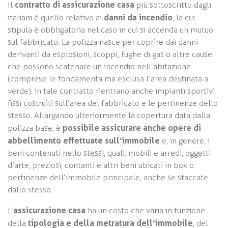
contratto di assicurazione casa
Il
più sottoscritto dagli
danni da incendio
italiani è quello relativo ai
, la cui
stipula è obbligatoria nel caso in cui si accenda un mutuo
sul fabbricato. La polizza nasce per coprire dai danni
derivanti da esplosioni, scoppi, fughe di gas o altre cause
che possono scatenare un incendio nell’abitazione
(comprese le fondamenta ma esclusa l’area destinata a
verde): in tale contratto rientrano anche impianti sportivi
fissi costruiti sull’area del fabbricato e le pertinenze dello
stesso. Allargando ulteriormente la copertura data dalla
possibile assicurare anche opere di
polizza base, è
abbellimento effettuate sull’immobile
e, in genere, i
beni contenuti nello stessi, quali: mobili e arredi, oggetti
d’arte, preziosi, contanti e altri beni ubicati in box o
pertinenze dell’immobile principale, anche se staccate
dallo stesso.
assicurazione casa
L’
ha un costo che varia in funzione
tipologia e della metratura dell’immobile
della
, del