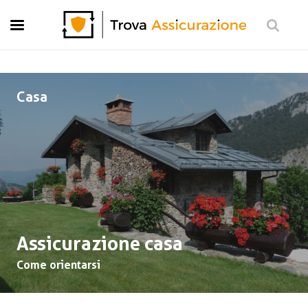
Moto
Casa
Viaggi
Vita
Casa
Pensione
Investimento e risparmio
Preventivo Gratis
Assicurazione casa
Come orientarsi