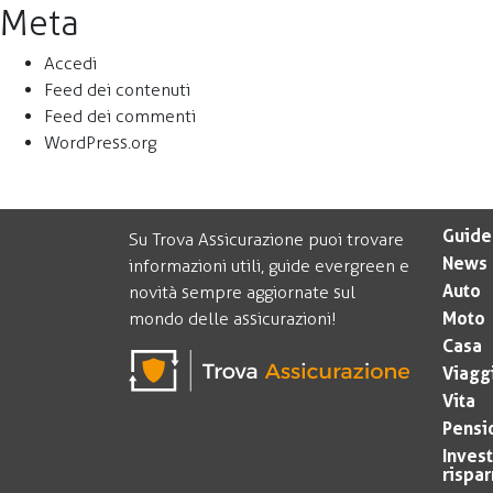
Meta
Accedi
Feed dei contenuti
Feed dei commenti
WordPress.org
Guide
Su Trova Assicurazione puoi trovare
News
informazioni utili, guide evergreen e
Auto
novità sempre aggiornate sul
Moto
mondo delle assicurazioni!
Casa
Viagg
Vita
Pensi
Inves
rispa