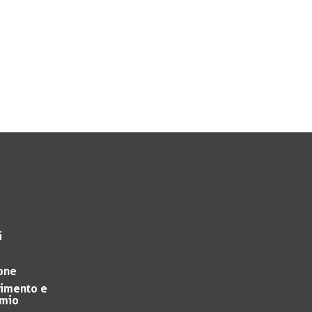
i
one
timento e
rmio