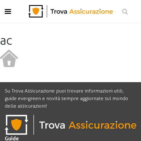
Moto
Casa
Viaggi
ac
Vita
Pensione
Investimento e risparmio
Preventivo Gratis
Su Trova Assicurazione puoi trovare informazioni utili,
guide evergreen e novità sempre aggiornate sul mondo
delle assicurazioni!
Guide