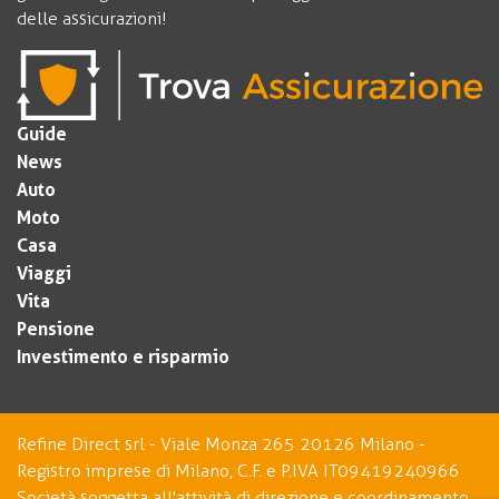
delle assicurazioni!
Guide
News
Auto
Moto
Casa
Viaggi
Vita
Pensione
Investimento e risparmio
Refine Direct srl - Viale Monza 265 20126 Milano -
Registro imprese di Milano, C.F. e P.IVA IT09419240966
Società soggetta all'attività di direzione e coordinamento