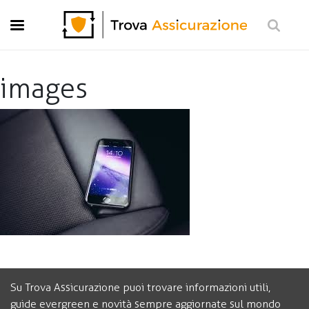
Moto
Casa
Viaggi
images
Vita
Pensione
Investimento e risparmio
Preventivo Gratis
Su Trova Assicurazione puoi trovare informazioni utili,
guide evergreen e novità sempre aggiornate sul mondo