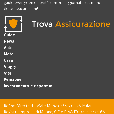
guide evergreen e novità sempre aggiornate sul mondo
delle assicurazioni!
Guide
News
Auto
Moto
Casa
Viaggi
Vita
Pensione
Investimento e risparmio
Refine Direct srl - Viale Monza 265 20126 Milano -
Registro imprese di Milano, C.F. e P.IVA IT09419240966