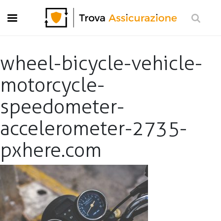
Moto
Casa
Viaggi
wheel-bicycle-vehicle-
Vita
motorcycle-
Pensione
speedometer-
Investimento e risparmio
accelerometer-2735-
Preventivo Gratis
pxhere.com